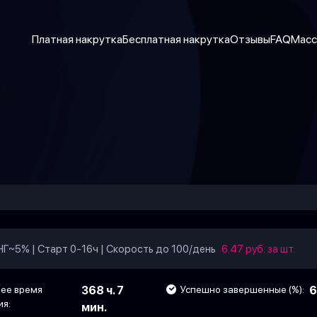
Платная накрутка
Бесплатная накрутка
Отзывы
FAQ
Масс
НГ~5% | Старт 0-16ч | Скорость до 100/день
6.47 руб. за шт.
ее время
368 ч. 7
Успешно завершенные (%):
6
ия:
мин.