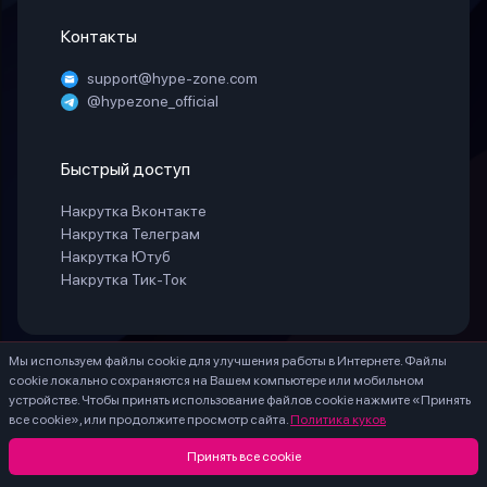
Контакты
support@hype-zone.com
@hypezone_official
Быстрый доступ
Накрутка Вконтакте
Накрутка Телеграм
Накрутка Ютуб
Накрутка Тик-Ток
Мы используем файлы cookie для улучшения работы в Интернете. Файлы
© 2025 «HypeZone». Все права защищены.
cookie локально сохраняются на Вашем компьютере или мобильном
ИП БЕЛАЯ СВЕТЛАНА ГЕННАДИЕВНА ИНН 771888066530 ОГРНИП
устройстве. Чтобы принять использование файлов cookie нажмите «Принять
324774600203756
все cookie», или продолжите просмотр сайта.
Политика куков
* – Meta Platforms Inc. (Facebook, Instagram) - признана экстремистской, ее
деятельность запрещена на территории России.
Принять все cookie