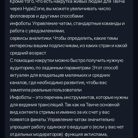
Кроме того, что есть накрутка живых людей для Твича
через
HypeZone
, вы можете увеличивать число
фолловеров и другими способами:
инфоботы. Управление чатом, стандартные команды и
работа с уведомлениями;
сервисы аналитики. Чтобы определить, какие темы
интересны вашим подписчикам, из каких стран и какой
средний возраст.
С помощью накрутки можно быстро получить нужную
аудиторию, по заданным параметрам. Этот способ
актуален для владельцев маленьких и средних
каналов, где необходимо развитие, чтобы вас
заметила реальные пользователи.
Инфоботы – это перечень инструментов, которые нужны
для ведения трансляций. Так как на Твиче основной
вид контента стримы и именно за их счет у вас
появятся фанаты. Управление чатом значительно
упрощает работу одинокого ведущего (если у вас нет
отдельных модераторов): функция актиспама,