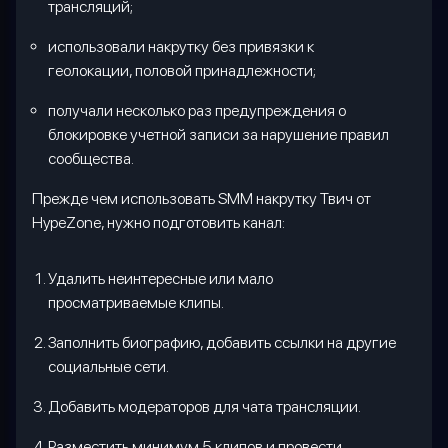
трансляций;
использовали накрутку без привязки к
геолокации, половой принадлежности;
получали несколько раз предупреждения о
блокировке учетной записи за нарушение правил
сообщества.
Прежде чем использовать
SMM
накрутку Твич от
HypeZone
, нужно подготовить канал:
У
далить неинтересные или мало
просматриваемые клипы.
З
аполнить биографию, добавить ссылки на другие
социальные сети.
Д
обавить модераторов для чата трансляции.
Р
азместить минимум 5 клипов и провести