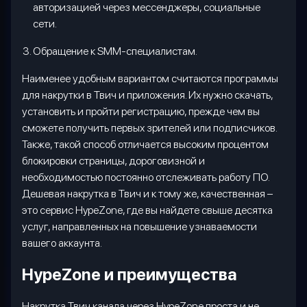
авторизацией через мессенджеры, социальные
сети.
О
бращение к
SMM
-специалистам.
Наименее удобным вариантом считаются программы
для накрутки в Твич и приложения. Их нужно скачать,
установить и пройти регистрацию, прежде чем вы
сможете получить первых зрителей или подписчиков.
Также, такой способ отличается высоким процентом
блокировки страницы, дороговизной и
необходимостью постоянно отслеживать работу ПО.
Дешевая накрутка в Твич и к тому же, качественная –
это сервис
HypeZone
, где вы найдете свыше десятка
услуг, направленных на повышение узнаваемости
вашего аккаунта.
HypeZone и преимущества
Накрутка Твич канала через
HypeZone
проста и не