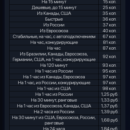
На 15 минут
15 коп.
Дешевые, до 15 минут
25 коп.
Из Канады, США
35 коп.
Быстрые
36 коп.
Из России
37 коп.
Из Евросоюза
40 коп.
Стабильные, на час, с автоподключением
67 коп.
На час, конкурирующие
81 коп.
На час
87 коп.
Из Бразилии, Канады, Евросоюза,
92 коп.
Германии, США, на 1 час, конкурирующие
На 120 минут
93 коп.
На 1 час из России
95 коп.
На 1 час из Канады, Евросоюза
97 коп.
На 1 час, из России, конкурирующие
97 коп.
На 1 час из США
98 коп.
На 1 час из России
1,25 руб.
На 30 минут, ранговые
1,33 руб.
На 1 час из Евросоюза, Канады, США
1,37 руб.
На 2 часа из России
1,39 руб.
На 30 минут из США, Евросоюза, России,
1,68 руб.
ранговые
На 24 часа
1,84 руб.