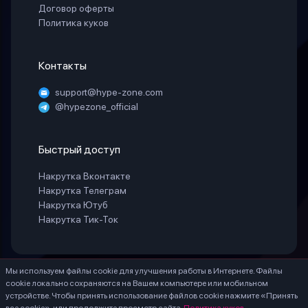
Договор оферты
Политика куков
Контакты
support@hype-zone.com
@hypezone_official
Быстрый доступ
Накрутка Вконтакте
Накрутка Телеграм
Накрутка Ютуб
Накрутка Тик-Ток
Мы используем файлы cookie для улучшения работы в Интернете. Файлы
© 2025 «HypeZone». Все права защищены.
cookie локально сохраняются на Вашем компьютере или мобильном
ИП БЕЛАЯ СВЕТЛАНА ГЕННАДИЕВНА ИНН 771888066530 ОГРНИП
устройстве. Чтобы принять использование файлов cookie нажмите «Принять
324774600203756