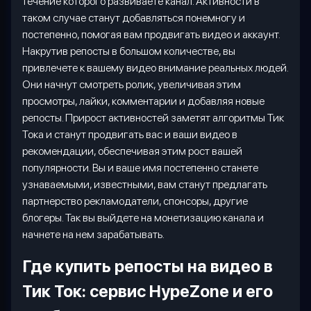
течение которого развиваете канал. Активности в
таком случае станут добавляться понемногу и
постепенно, помогая вам продвигать видео и аккаунт.
Накрутив репосты в большом количестве, вы
привлечете к вашему видео внимание реальных людей.
Они начнут смотреть ролик, увеличивая этим
просмотры, лайки, комментарии и добавляя новые
репосты. Прирост активностей заметят алгоритмы Тик
Тока и станут продвигать вас и ваши видео в
рекомендации, обеспечивая этим рост вашей
популярности. Вы и ваше имя постепенно станете
узнаваемыми, известными, вам станут предлагать
партнерство рекламодатели, спонсоры, другие
блогеры. Так вы выйдете на монетизацию канала и
начнете на нем зарабатывать.
Где купить репосты на видео в
Тик Ток: сервис
HypeZone
и его