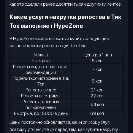
как это сделали ранее десятки тысяч других клиентов.
Какие услуги накрутки репостов в Тик
Ток выполняет
HypeZone
В
HypeZone
можно выбрать и купить следующие
разновидности репостов для Тик Ток:
Услуга
Цена (за 1 шт.)
Быстрые
5 коп.
Репосты видео в Тик Ток из
7 коп.
рекомендаций
Поделиться историей в Тик
8 коп.
Ток
Репосты видео
21 коп.
Репосты на стримы
22 коп.
Репосты от живых
64 коп.
пользователей
Быстрые, до 15000 в день
69 коп.
Цены постоянно обновляются, как и список услуг,
поэтому уточняйте их перед тем, как купить накрутку.