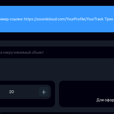
имер ссылки: https://soundcloud.com/YourProfile/YourTrack Тр
+
Для офор