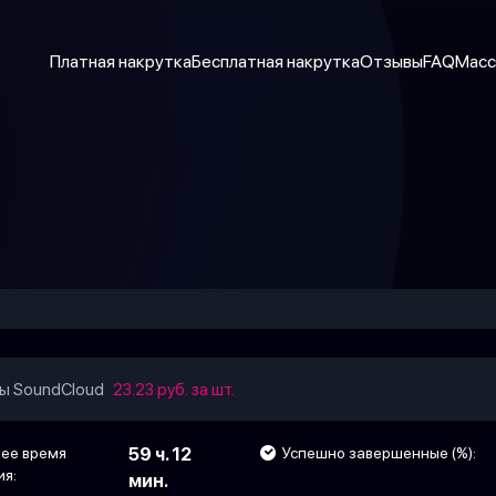
Платная накрутка
Бесплатная накрутка
Отзывы
FAQ
Масс
ы SoundCloud
23.23 руб. за шт.
ее время
59 ч. 12
Успешно завершенные (%):
ия:
мин.