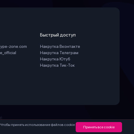
Быстрый доступ
hype-zone.com
Накрутка Вконтакте
_official
Накрутка Телеграм
Накрутка Ютуб
Накрутка Тик-Ток
6
а территории России.
 Чтобы принять использование файлов cookie
Принять все cookie