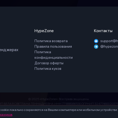
HypeZone
Контакты
Политика возврата
support@
Правила пользования
@hypezone
сенджерах
Политика
конфиденциальности
Договор оферты
Политика куков
© 2025 «HypeZone». Все права защищены.
ИП БЕЛАЯ СВЕТЛАНА ГЕННАДИЕВНА ИНН 771888066530 ОГРНИП 32477460020375
Inc. (Facebook, Instagram) - признана экстремистской, ее деятельность запрещена н
cookie локально сохраняются на Вашем компьютере или мобильном устройстве.
ка куков