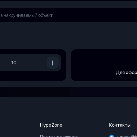
+
Для офор
HypeZone
Контакты
Политика возврата
support@