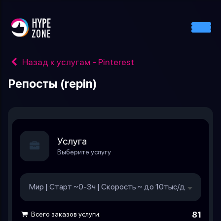
Назад к услугам - Pinterest
Репосты (repin)
Услуга
Выберите услугу
Мир | Старт ~0-3ч | Скорость ~ до 10тыс/день
1.25 р
Всего заказов услуги:
81