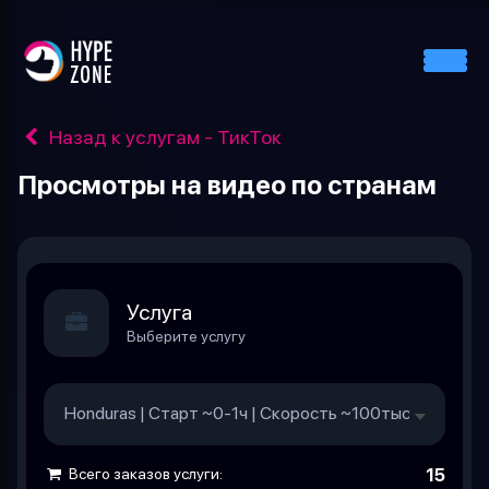
Назад к услугам - ТикТок
Просмотры на видео по странам
Услуга
Выберите услугу
Honduras | Старт ~0-1ч | Скорость ~100тыс/день
0.0
Всего заказов услуги:
15