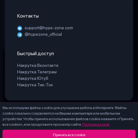
Контакты
support@hype-zone.com
@hypezone_official
Быстрый доступ
Накрутка Вконтакте
Накрутка Телеграм
Накрутка Ютуб
Накрутка Тик-Ток
Мы используем файлы cookie для улучшения работы в Интернете. Файлы
© 2025 «HypeZone». Все права защищены.
cookie локально сохраняются на Вашем компьютере или мобильном
ИП БЕЛАЯ СВЕТЛАНА ГЕННАДИЕВНА ИНН 771888066530 ОГРНИП
устройстве. Чтобы принять использование файлов cookie нажмите «Принять
324774600203756
все cookie», или продолжите просмотр сайта.
Политика куков
* – Meta Platforms Inc. (Facebook, Instagram) - признана экстремистской, ее
деятельность запрещена на территории России.
Принять все cookie