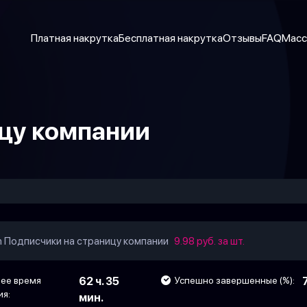
Платная накрутка
Бесплатная накрутка
Отзывы
FAQ
Масс
цу компании
in Подписчики на страницу компании
9.98 руб. за шт.
ее время
62 ч. 35
Успешно завершенные (%):
ия:
мин.