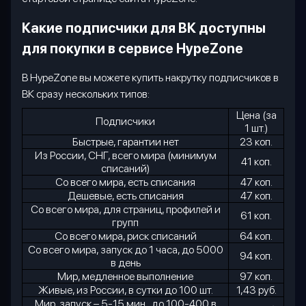
Какие подписчики для ВК доступны
для покупки в сервисе
HypeZone
В
HypeZone
вы можете купить накрутку подписчиков в
ВК сразу нескольких типов:
Цена (за
Подписчики
1 шт.)
Быстрые, гарантии нет
23 коп.
Из России, СНГ, всего мира (минимум
41 коп.
списаний)
Со всего мира, есть списания
47 коп.
Дешевые, есть списания
47 коп.
Со всего мира, для страниц, профилей и
61 коп.
групп
Со всего мира, риск списаний
64 коп.
Со всего мира, запуск до 1 часа, до 5000
94 коп.
в день
Мир, медленное выполнение
97 коп.
Живые, из России, в сутки до 100 шт.
1,43 руб.
Мир, запуск – 5-15 мин., до 100-400 в