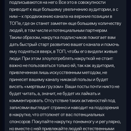
подписываются на него. Все это в совокупности
приводит к еще большему увеличению аудитории, а с
ним – к продвижению канала на верхние позиции в
ТОПе, где он станет заметен еще большему количеству
людей, в том числе и потенциальным партнерам.
Таким образом, накрутка подписчиков помогает вам
дать быстрый старт развитию вашего канала и помочь
ему подняться вверх, в ТОП, чтобы его видели живые
люди. При этом злоупотреблять накруткой не стоит:
важно не пользоваться только ей, так как аудитория,
привлеченная лишь искусственным методом, не
принесет вашему каналу никакой пользы и будет
висеть «мертвым грузом». Ваши посты почти никто не
будет читать, а, значит, не будет их лайкать и
комментировать. Отсутствие таких активностей под
записями выглядит странно и наводит на подозрения
в накрутке, что оттолкнет от вас потенциальных
спонсоров. Покупайте накрутку понемногу и регулярно,
но вместе с ней привлекайте людей естественными