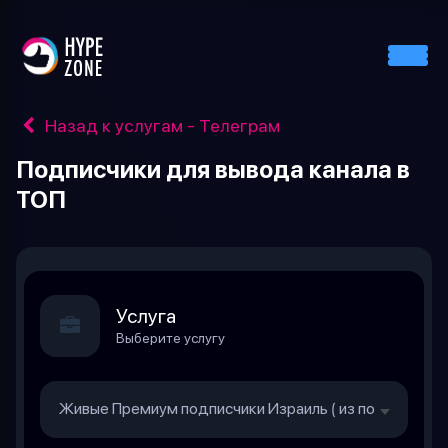
Назад к услугам - Телеграм
Подписчики для вывода канала в
ТОП
Услуга
Выберите услугу
Живые Премиум подписчики Израиль ⟮ из поиска ⟯
29.