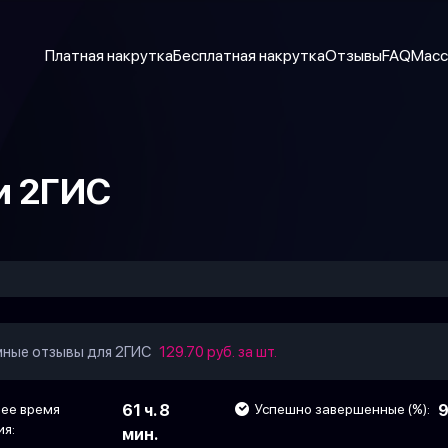
Платная накрутка
Бесплатная накрутка
Отзывы
FAQ
Масс
и 2ГИС
ные отзывы для 2ГИС
129.70 руб. за шт.
ее время
61 ч. 8
Успешно завершенные (%):
9
ия:
мин.