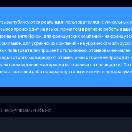
Отзывы публикуются реальными пользователями с уникальных 
тзывов происходит на языке, принятом в регионе работы ваше
саны на английском, для французских компаний - на французс
ком языке, для украинских компаний - на украинском или русс
ивых пользователей процент отклоненных отзывов минимален.
щадки строго модерируют отзывы, а некоторые не проводят
сы на прохождение модерации (это зависит от площадки). Хо
ностях нашей работы заранее, чтобы исключить недоразумен