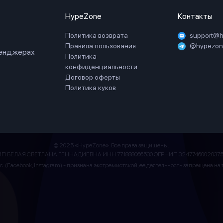
HypeZone
Контакты
Политика возврата
support@
Правила пользования
@hypezone
сенджерах
Политика
конфиденциальности
Договор оферты
Политика куков
© 2025 «HypeZone». Все права защищены.
ИП БЕЛАЯ СВЕТЛАНА ГЕННАДИЕВНА ИНН 771888066530 ОГРНИП 32477460020375
Inc. (Facebook, Instagram) - признана экстремистской, ее деятельность запрещена н