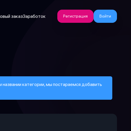
овый заказ
Заработок
Регистрация
Войти
ем названии категории, мы постараемся добавить