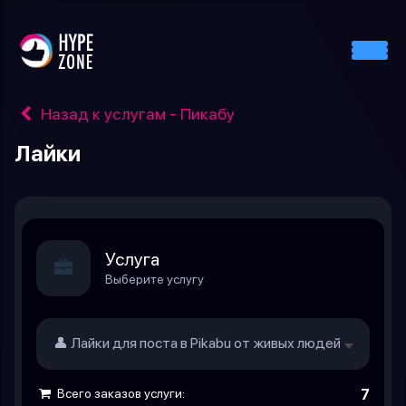
Назад к услугам - Пикабу
Лайки
Услуга
Выберите услугу
👤 Лайки для поста в Pikabu от живых людей
140.25 ру
Всего заказов услуги:
7