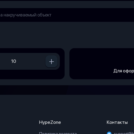
+
Для офор
HypeZone
Контакты
Политика возврата
support@