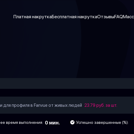
Платная накрутка
Бесплатная накрутка
Отзывы
FAQ
Масс
ки для профиля в Fanvue от живых людей
23.79 руб. за шт.
е время выполнения:
0 мин.
Успешно завершенные (%):