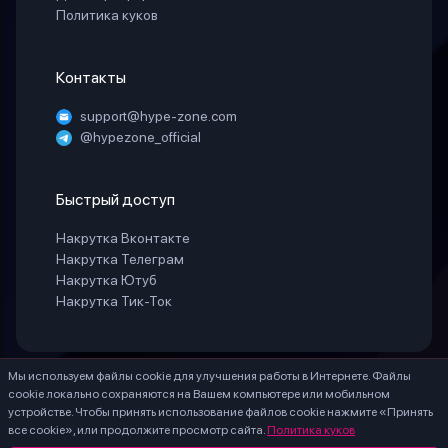
Политика куков
Контакты
support@hype-zone.com
@hypezone_official
Быстрый доступ
Накрутка Вконтакте
Накрутка Телеграм
Накрутка Ютуб
Накрутка Тик-Ток
Мы используем файлы cookie для улучшения работы в Интернете. Файлы
© 2025 «HypeZone». Все права защищены.
cookie локально сохраняются на Вашем компьютере или мобильном
ИП БЕЛАЯ СВЕТЛАНА ГЕННАДИЕВНА ИНН 771888066530 ОГРНИП
устройстве. Чтобы принять использование файлов cookie нажмите «Принять
324774600203756
все cookie», или продолжите просмотр сайта.
Политика куков
* – Meta Platforms Inc. (Facebook, Instagram) - признана экстремистской, ее