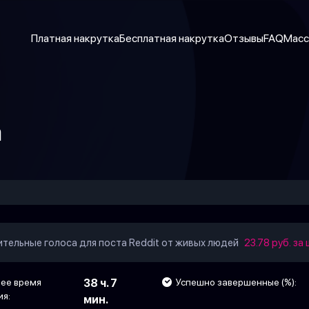
Платная накрутка
Бесплатная накрутка
Отзывы
FAQ
Масс
а
тельные голоса для поста Reddit от живых людей
23.78 руб. за 
ее время
38 ч. 7
Успешно завершенные (%):
ия:
мин.