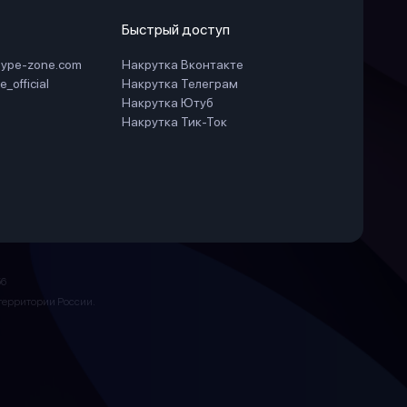
Быстрый доступ
hype-zone.com
Накрутка Вконтакте
_official
Накрутка Телеграм
Накрутка Ютуб
Накрутка Тик-Ток
6
а территории России.