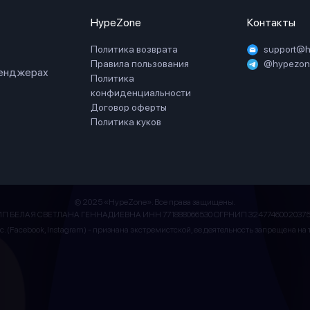
HypeZone
Контакты
Политика возврата
support@
Правила пользования
@hypezone
сенджерах
Политика
конфиденциальности
Договор оферты
Политика куков
© 2025 «HypeZone». Все права защищены.
ИП БЕЛАЯ СВЕТЛАНА ГЕННАДИЕВНА ИНН 771888066530 ОГРНИП 32477460020375
Inc. (Facebook, Instagram) - признана экстремистской, ее деятельность запрещена н