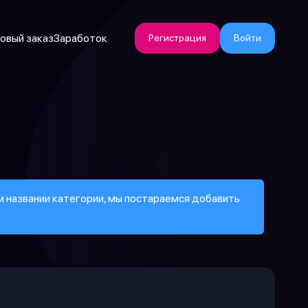
овый заказ
Заработок
Регистрация
Войти
ем названии категории, мы постараемся добавить