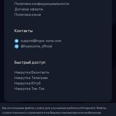
Политика конфиденциальности
Договор оферты
Политика куков
Контакты
support@hype-zone.com
@hypezone_official
Быстрый доступ
Накрутка Вконтакте
Накрутка Телеграм
Накрутка Ютуб
Накрутка Тик-Ток
Мы используем файлы cookie для улучшения работы в Интернете. Файлы
© 2025 «HypeZone». Все права защищены.
cookie локально сохраняются на Вашем компьютере или мобильном
ИП БЕЛАЯ СВЕТЛАНА ГЕННАДИЕВНА ИНН 771888066530 ОГРНИП