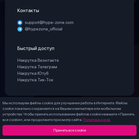
Контакты
support@hype-zone.com
@hypezone_official
Быстрый доступ
Накрутка Вконтакте
Накрутка Телеграм
Накрутка Ютуб
Накрутка Тик-Ток
Мы используем файлы cookie для улучшения работы в Интернете. Файлы
© 2025 «HypeZone». Все права защищены.
cookie локально сохраняются на Вашем компьютере или мобильном
ИП БЕЛАЯ СВЕТЛАНА ГЕННАДИЕВНА ИНН 771888066530 ОГРНИП
устройстве. Чтобы принять использование файлов cookie нажмите «Принять
324774600203756
все cookie», или продолжите просмотр сайта.
Политика куков
* – Meta Platforms Inc. (Facebook, Instagram) - признана экстремистской, ее
деятельность запрещена на территории России.
Принять все cookie