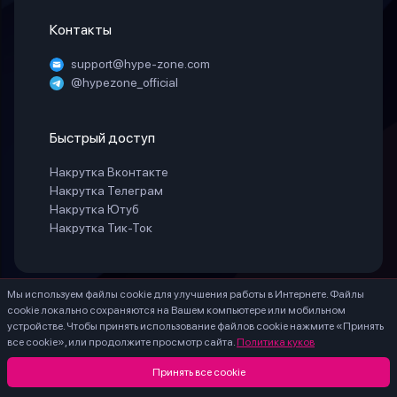
Контакты
support@hype-zone.com
@hypezone_official
Быстрый доступ
Накрутка Вконтакте
Накрутка Телеграм
Накрутка Ютуб
Накрутка Тик-Ток
Мы используем файлы cookie для улучшения работы в Интернете. Файлы
© 2025 «HypeZone». Все права защищены.
cookie локально сохраняются на Вашем компьютере или мобильном
ИП БЕЛАЯ СВЕТЛАНА ГЕННАДИЕВНА ИНН 771888066530 ОГРНИП
устройстве. Чтобы принять использование файлов cookie нажмите «Принять
324774600203756
все cookie», или продолжите просмотр сайта.
Политика куков
* – Meta Platforms Inc. (Facebook, Instagram) - признана экстремистской, ее
деятельность запрещена на территории России.
Принять все cookie